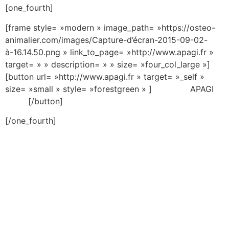
[one_fourth]
[frame style= »modern » image_path= »https://osteo-
animalier.com/images/Capture-d’écran-2015-09-02-
à-16.14.50.png » link_to_page= »http://www.apagi.fr »
target= » » description= » » size= »four_col_large »]
[button url= »http://www.apagi.fr » target= »_self »
size= »small » style= »forestgreen » ] APAGI
[/button]
[/one_fourth]