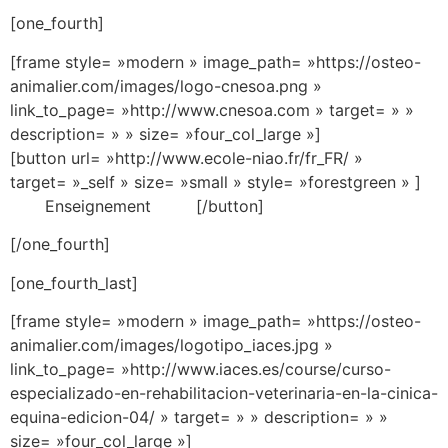
[one_fourth]
[frame style= »modern » image_path= »https://osteo-
animalier.com/images/logo-cnesoa.png »
link_to_page= »http://www.cnesoa.com » target= » »
description= » » size= »four_col_large »]
[button url= »http://www.ecole-niao.fr/fr_FR/ »
target= »_self » size= »small » style= »forestgreen » ]
Enseignement [/button]
[/one_fourth]
[one_fourth_last]
[frame style= »modern » image_path= »https://osteo-
animalier.com/images/logotipo_iaces.jpg »
link_to_page= »http://www.iaces.es/course/curso-
especializado-en-rehabilitacion-veterinaria-en-la-cinica-
equina-edicion-04/ » target= » » description= » »
size= »four_col_large »]