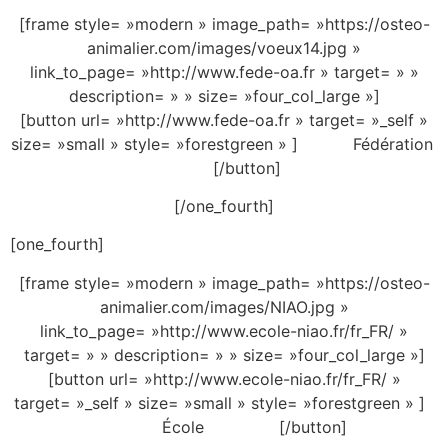
[frame style= »modern » image_path= »https://osteo-
animalier.com/images/voeux14.jpg »
link_to_page= »http://www.fede-oa.fr » target= » »
description= » » size= »four_col_large »]
[button url= »http://www.fede-oa.fr » target= »_self »
size= »small » style= »forestgreen » ] Fédération
[/button]
[/one_fourth]
[one_fourth]
[frame style= »modern » image_path= »https://osteo-
animalier.com/images/NIAO.jpg »
link_to_page= »http://www.ecole-niao.fr/fr_FR/ »
target= » » description= » » size= »four_col_large »]
[button url= »http://www.ecole-niao.fr/fr_FR/ »
target= »_self » size= »small » style= »forestgreen » ]
École [/button]